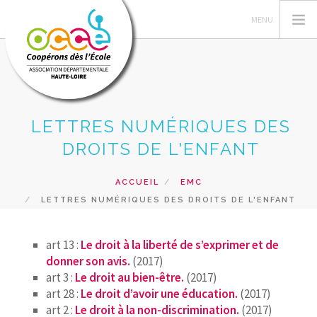
LETTRES NUMÉRIQUES DES
L'OCCE, C'EST QUOI?
DROITS DE L'ENFANT
GERER SA COOPERATIVE
NOS ACTIONS
ACCUEIL
EMC
NOS RESSOURCES
LETTRES NUMÉRIQUES DES DROITS DE L'ENFANT
NOS FORMATIONS
PRÊTS ET SERVICES
art 13 :
Le droit à la liberté de s’exprimer et de
donner son avis.
(2017)
INFOS
art 3 :
Le droit au bien-être.
(2017)
RECHERCHER
art 28 :
Le droit d’avoir une éducation.
(2017)
art 2 :
Le droit à la non-discrimination.
(2017)