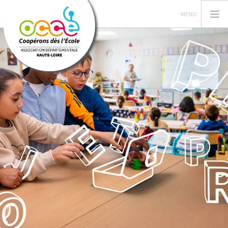
L'OCCE, C'EST QUOI?
GERER SA COOPERATIVE
NOS ACTIONS
NOS RESSOURCES
NOS FORMATIONS
PRÊTS ET SERVICES
INFOS
RECHERCHER