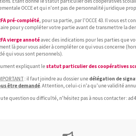
tions. Etant donné le statut particulier des coopératives scolair
mentale OCCE et qui n'ont pas de personnalité juridique propr
FA pré-complété
, pour sa partie, par l'OCCE 43. Il vous est c
ire pour y compléter votre partie avant de transmettre la dem
FA vierge annoté
avec des indications pour les parties que vo
ent là pour vous aider à compléter ce qui vous concerne (hormi
é qui vous sont personnels).
cument expliquant le
statut particulier des coopératives sc
IMPORTANT
: il faut joindre au dossier une
délégation de sign
ous être demandé
. Attention, celui-ci n'a qu'une validité an
ute question ou difficulté, n'hésitez pas à nous contacter : ad