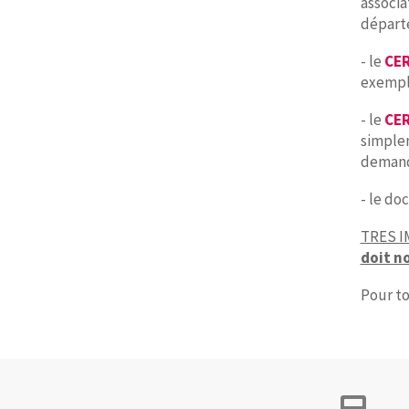
associa
départe
- le
CER
exempla
- le
CER
simplem
demand
- le do
TRES 
doit n
Pour to