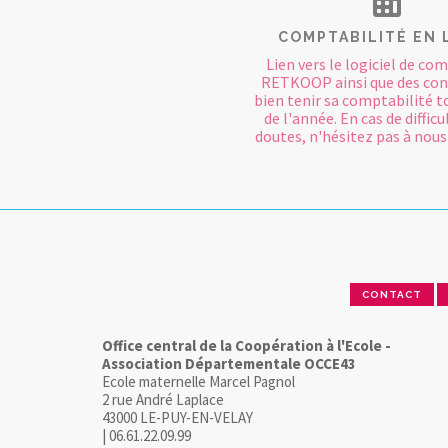
COMPTABILITÉ EN 
Lien vers le logiciel de co
RETKOOP ainsi que des con
bien tenir sa comptabilité t
de l'année. En cas de difficu
doutes, n'hésitez pas à nous
CONTACT
Office central de la Coopération à l'Ecole -
Association Départementale OCCE43
Ecole maternelle Marcel Pagnol
2 rue André Laplace
43000 LE-PUY-EN-VELAY
| 06.61.22.09.99