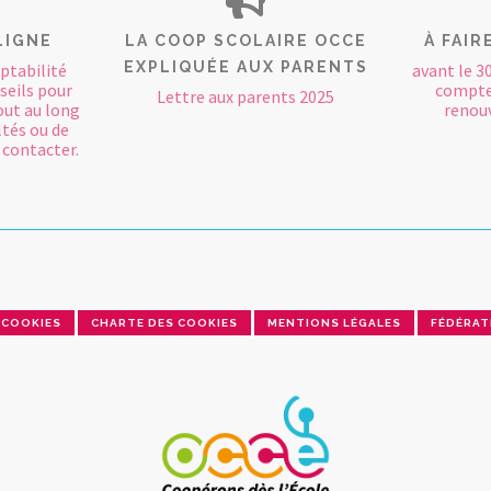
LIGNE
LA COOP SCOLAIRE OCCE
À FAIR
EXPLIQUÉE AUX PARENTS
mptabilité
avant le 3
seils pour
comptes
Lettre aux parents 2025
out au long
renouv
ltés ou de
 contacter.
COOKIES
CHARTE DES COOKIES
MENTIONS LÉGALES
FÉDÉRAT