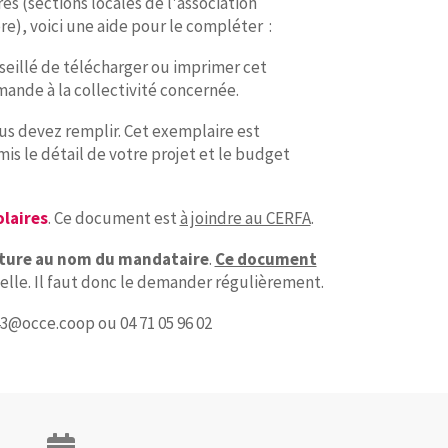
es (sections locales de l'association
e), voici une aide pour le compléter :
onseillé de télécharger ou imprimer cet
ande à la collectivité concernée.
us devez remplir. Cet exemplaire est
s le détail de votre projet et le budget
olaires
. Ce document est
à joindre au CERFA
.
ature au nom du mandataire
.
Ce document
nuelle. Il faut donc le demander régulièrement.
43@occe.coop ou 04 71 05 96 02