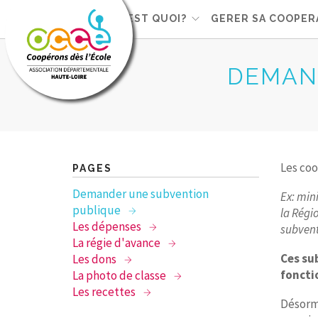
L'OCCE, C'EST QUOI?
GERER SA COOPER
DEMAN
Les coo
PAGES
Demander une subvention
Ex: min
publique
la Régi
Les dépenses
subvent
La régie d'avance
Ces su
Les dons
fonct
La photo de classe
Les recettes
Désorma