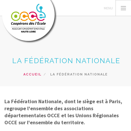
L'OCCE, C'EST QUOI?
LA FÉDÉRATION NATIONALE
GERER SA COOPERATIVE
NOS ACTIONS
ACCUEIL
LA FÉDÉRATION NATIONALE
NOS RESSOURCES
NOS FORMATIONS
PRÊTS ET SERVICES
La Fédération Nationale, dont le siège est à Paris,
regroupe l'ensemble des associations
INFOS
départementales OCCE et les Unions Régionales
RECHERCHER
OCCE sur l'ensemble du territoire.