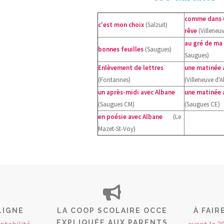
comme dans 
c'est mon choix
(Salzuit)
rêve
(Villeneuv
au gré de ma
bonnes feuilles
(Saugues)
Saugues)
Enlèvement de lettres
une matinée 
(Fontannes)
(Villeneuve d'Al
un après-midi avec Albane
une matinée 
(Saugues CM)
(Saugues CE)
en poésie avec Albane
(Le
Mazet-St-Voy)
LIGNE
LA COOP SCOLAIRE OCCE
À FAIR
EXPLIQUÉE AUX PARENTS