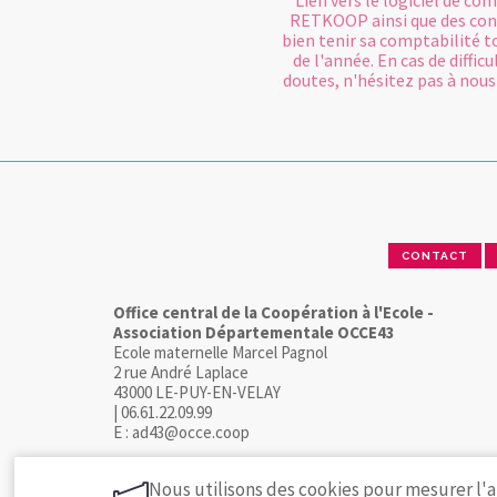
Lien vers le logiciel de co
RETKOOP ainsi que des con
bien tenir sa comptabilité t
de l'année. En cas de difficu
doutes, n'hésitez pas à nous
CONTACT
Office central de la Coopération à l'Ecole -
Association Départementale OCCE43
Ecole maternelle Marcel Pagnol
2 rue André Laplace
43000 LE-PUY-EN-VELAY
| 06.61.22.09.99
E : ad43@occe.coop
Nous utilisons des cookies pour mesurer l'a