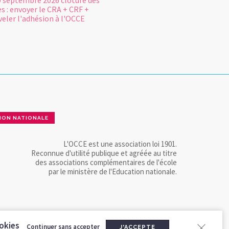
0 septembre 2026 clôture des
 : envoyer le CRA + CRF +
eler l'adhésion à l'OCCE
ION NATIONALE
L'OCCE est une association loi 1901.
Reconnue d'utilité publique et agréée au titre
des associations complémentaires de l'école
par le ministère de l'Education nationale.
okies
Continuer sans accepter
J'ACCEPTE