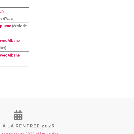
un
e d'Allier)
 plume
(école de
avec Albane
lier)
avec Albane
E À LA RENTREE 2026