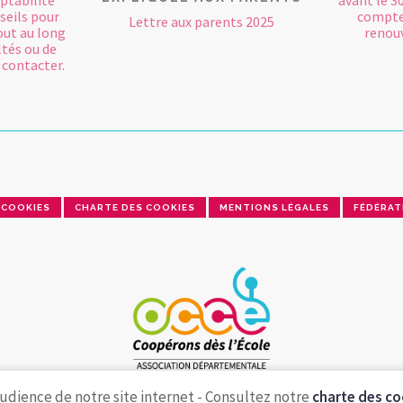
mptabilité
avant le 3
seils pour
comptes
Lettre aux parents 2025
out au long
renouv
ltés ou de
 contacter.
COOKIES
CHARTE DES COOKIES
MENTIONS LÉGALES
FÉDÉRAT
udience de notre site internet - Consultez notre
charte des co