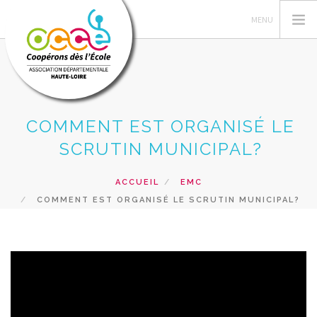
COMMENT EST ORGANISÉ LE
L'OCCE, C'EST QUOI?
SCRUTIN MUNICIPAL?
GERER SA COOPERATIVE
NOS ACTIONS
ACCUEIL
EMC
NOS RESSOURCES
COMMENT EST ORGANISÉ LE SCRUTIN MUNICIPAL?
NOS FORMATIONS
PRÊTS ET SERVICES
INFOS
RECHERCHER